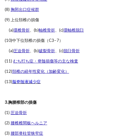
(8)
胸郭出口症候群
(9) 上位頚椎の損傷
(a)
環椎骨折
、(b)
軸椎骨折
、(c)
環軸椎脱臼
(10)中下位頚椎の損傷（C3−7）
(a)
圧迫骨折
、(b)
破裂骨折
、(c)
脱臼骨折
(11)
むち打ち症・脊髄損傷等の主な検査
(12)
頚椎の経年性変化（加齢変化）
(13)
脳脊髄液減少症
3.胸腰椎部の損傷
(1)
圧迫骨折
(2)
腰椎椎間板ヘルニア
(3)
腰部脊柱管狭窄症