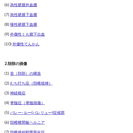
(6)
急性硬膜外血腫
(7)
急性硬膜下血腫
(8)
慢性硬膜下血腫
(9)
外傷性くも膜下出血
(10)
外傷性てんかん
2.頚部の損傷
(1)
首（頚部）の構造
(2)
むち打ち症（頚椎捻挫）
(3)
神経根症
(4)
脊髄症（脊髄損傷）
(5)
バレー･ルー(バレリュー)症候群
(6)
頚椎椎間板ヘルニア
(7)
頚椎後縦靭帯骨化症