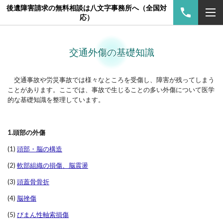
後遺障害請求の無料相談は八文字事務所へ（全国対
応）
交通外傷の基礎知識
交通事故や労災事故では様々なところを受傷し、障害が残ってしまう
ことがあります。ここでは、事故で生じることの多い外傷について医学
的な基礎知識を整理しています。
1.頭部の外傷
(1)
頭部・脳の構造
(2)
軟部組織の損傷、脳震盪
(3)
頭蓋骨骨折
(4)
脳挫傷
(5)
びまん性軸索損傷