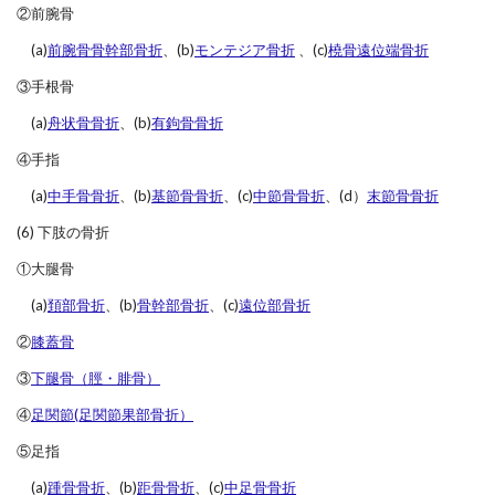
②前腕骨
(a)
前腕骨骨幹部骨折
、(b)
モンテジア骨折
、(c)
橈骨遠位端骨折
③手根骨
(a)
舟状骨骨折
、(b)
有鉤骨骨折
④手指
(a)
中手骨骨折
、(b)
基節骨骨折
、(c)
中節骨骨折
、(d）
末節骨骨折
(6) 下肢の骨折
①大腿骨
(a)
頚部骨折
、(b)
骨幹部骨折
、(c)
遠位部骨折
②
膝蓋骨
③
下腿骨（脛・腓骨）
④
足関節(足関節果部骨折）
⑤足指
(a)
踵骨骨折
、(b)
距骨骨折
、(c)
中足骨骨折