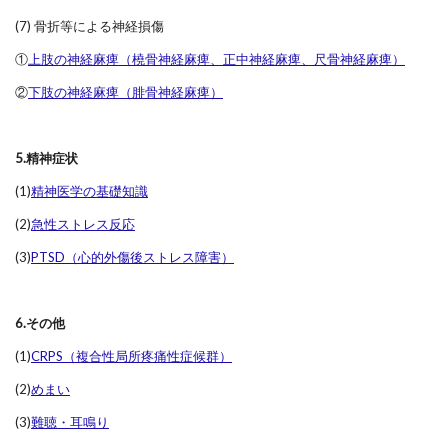
(7) 骨折等による神経損傷
①
上肢の神経麻痺（橈骨神経麻痺、正中神経麻痺、尺骨神経麻痺）
②
下肢の神経麻痺（腓骨神経麻痺）
5.精神症状
(1)
精神医学の基礎知識
(2)
急性ストレス反応
(3)
PTSD（心的外傷後ストレス障害）
6.その他
(1)
CRPS（複合性局所疼痛性症候群）
(2)
めまい
(3)
難聴・耳鳴り