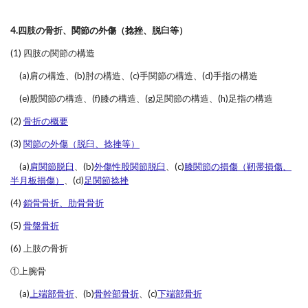
4.四肢の骨折、関節の外傷（捻挫、脱臼等）
(1) 四肢の関節の構造
(a)肩の構造、(b)肘の構造、(c)手関節の構造、(d)手指の構造
(e)股関節の構造、(f)膝の構造、(g)足関節の構造、(h)足指の構造
(2)
骨折の概要
(3)
関節の外傷（脱臼、捻挫等）
(a)
肩関節脱臼
、(b)
外傷性股関節脱臼
、(c)
膝関節の損傷（靭帯損傷、
半月板損傷）
、(d)
足関節捻挫
(4)
鎖骨骨折、肋骨骨折
(5)
骨盤骨折
(6) 上肢の骨折
①上腕骨
(a)
上端部骨折
、(b)
骨幹部骨折
、(c)
下端部骨折