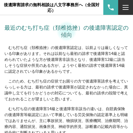
後遺障害請求の無料相談は八文字事務所へ（全国対
応）
最近のむち打ち症（頚椎捻挫）の後遺障害認定の
傾向
むち打ち症（頚椎捻挫）の後遺障害認定は、以前よりは厳しくなって
いる印象があります。それは以前なら最初の請求で後遺障害14級と認
められていたような方が後遺障害非該当となり、後遺障害12級に該当
しそうな症状や所見のある方が、ようやく最初の請求で後遺障害14級
に認定されている印象があるからです。
このため、むち打ち症の症状でお困りの方で後遺障害請求を考えてい
らっしゃる方は、最初の請求で後遺障害が認定されなかった場合に、異
議申し立てを行うかどうかの対応についても、最初の請求の段階で考え
ておかれることが望ましいと思います。
むち打ち症の後遺障害14級と後遺障害非該当の違いは、自賠責保険
の後遺障害等級認定において準拠している労災保険の認定基準上も明確
ではありませんが、主に事故状況、物損状況、医療機関、治療期間、治
療内容、通院状況、画像所見、神経学的所見、診断書の記載内容等から
総合的に判断されていると思います。