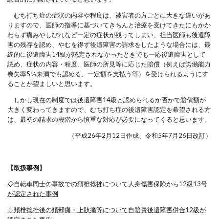
むち打ち症の症状の内容や程度は、被害者の方ごとに大きな違いがあ
りますので、医師の指導に基づいてきちんと治療を受けてきたにもかか
わらず痛みやしびれなど一定の症状が残ってしまい、担当医師も後遺障
害の残存を認め、やむを得ず後遺障害の請求をしたような場合には、最
終的に後遺障害14級が認定されなかったときでも一応後遺障害として
認め、症状の内容・程度、医師の所見等に応じた賠償（例えば労働能力
喪失率5％未満でも認める、一定額を支払う等）を受けられるようにす
ることが望ましいと思います。
しかし現在の制度では後遺障害14級と認められるか否かで賠償額が
大きく変わってきますので、むち打ち症の後遺障害認定を希望される方
は、最初の請求の段階から慎重な対応が必要になってくると思います。
（平成26年2月12日作成、令和5年7月26日改訂）
【取扱事例】
◇
自転車同士の事故での頚椎捻挫について人身傷害保険から12級13号
が認定された事例
◇
頚椎捻挫後の頚部痛・上肢痛等について自賠責後遺障害併合12級が