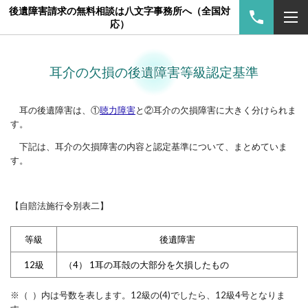
後遺障害請求の無料相談は八文字事務所へ（全国対
応）
耳介の欠損の後遺障害等級認定基準
耳の後遺障害は、①
聴力障害
と②耳介の欠損障害に大きく分けられま
す。
下記は、耳介の欠損障害の内容と認定基準について、まとめていま
す。
【自賠法施行令別表二】
等級
後遺障害
12級
（4） 1耳の耳殻の大部分を欠損したもの
※（ ）内は号数を表します。12級の(4)でしたら、12級4号となりま