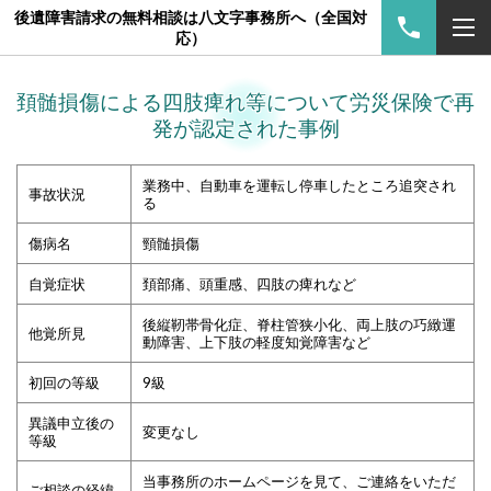
後遺障害請求の無料相談は八文字事務所へ（全国対
応）
頚髄損傷による四肢痺れ等について労災保険で再
発が認定された事例
業務中、自動車を運転し停車したところ追突され
事故状況
る
傷病名
頸髄損傷
自覚症状
頚部痛、頭重感、四肢の痺れなど
後縦靭帯骨化症、脊柱管狭小化、両上肢の巧緻運
他覚所見
動障害、上下肢の軽度知覚障害など
初回の等級
9級
異議申立後の
変更なし
等級
当事務所のホームページを見て、ご連絡をいただ
ご相談の経緯