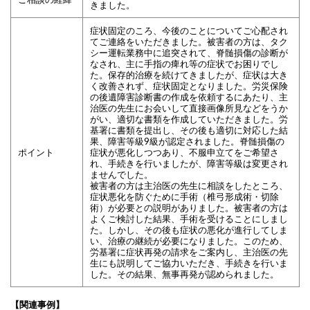
きました。
症状固定のころ、今後のことについてご心配され
てご連絡をいただきました。被害者の方は、タク
シー運転業務中に追突されて、脊髄損傷の診断が
なされ、主に手指の痺れ等の症状でお困りでし
た。保存的治療を続けてきましたが、症状は大き
く改善されず、症状固定となりました。労災保険
の後遺障害診断書の作成を依頼するにあたり、主
治医の先生にお会いして直接画像所見などをうか
がい、適切な書類を作成していただきました。労
基署に書類を提出し、その後も適切に対応した結
果、障害等級9級が認定されました。
脊髄損傷の
ポイント
症状が悪化しつつあり、
不服申立てをご希望さ
れ、手続きを行いましたが、障害等級は変更され
ませんでした。
被害者の方は主治医の先生に相談をしたところ、
症状悪化を防ぐために手術（椎弓形成術・切除
術）が必要との説明がありました。被害者の方は
よくご検討した結果、手術を受けることにしまし
た。しかし、その後も症状の悪化が進行してしま
い、治療の継続が必要になりました。このため、
労基署に症状再発の請求をご案内し、
主治医の先
生にも説明してご協力いただき、
手続きを行いま
した。その結果、無事再発が認められました。
【関連事例】