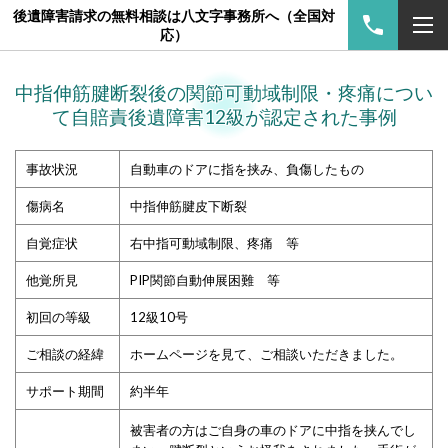
後遺障害請求の無料相談は八文字事務所へ（全国対
応）
中指伸筋腱断裂後の関節可動域制限・疼痛につい
て自賠責後遺障害12級が認定された事例
事故状況
自動車のドアに指を挟み、負傷したもの
傷病名
中指伸筋腱皮下断裂
自覚症状
右中指可動域制限、疼痛 等
他覚所見
PIP関節自動伸展困難 等
初回の等級
12級10号
ご相談の経緯
ホームページを見て、ご相談いただきました。
サポート期間
約半年
被害者の方はご自身の車のドアに中指を挟んでし