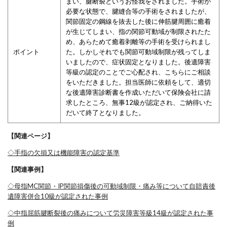
まい、
腱断裂というお怪我をされました。手術が
必要な状態で、腱縫合等の手術をされましたが、
関節固定の鋼線を抜去した後に伸筋腱周囲に癒着
が生じてしまい、指の関節可動域が制限されたた
め、あらためて癒着剥離等の手術を受けられまし
ポイント
た。しかしそれでも関節可動域制限が残ってしま
いましたので、症状固定となりました。後遺障害
等級の認定のことでご心配され、こちらにご相談
をいただきました。担当医師に依頼をして、適切
な後遺障害診断書を作成いただいて保険会社に請
求したところ、無事12級が認定され、ご納得いた
だいて終了となりました。
【関連ページ】
◇手指の欠損又は機能障害の認定基準
【関連事例】
◇母指MC関節・IP関節損傷後の可動域制限・痛み等について自賠責後
遺障害併合10級が認定された事例
◇中指屈筋腱断裂後の痛みについて労災障害等級14級が認定された事
例