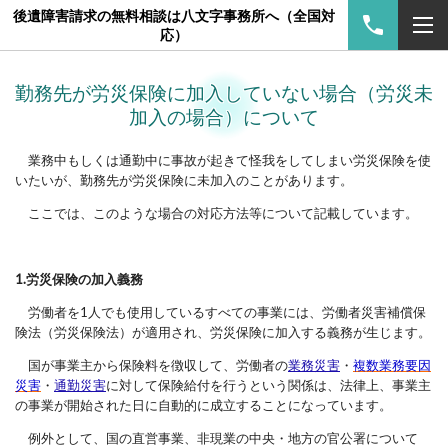
後遺障害請求の無料相談は八文字事務所へ（全国対
応）
勤務先が労災保険に加入していない場合（労災未
加入の場合）について
業務中もしくは通勤中に事故が起きて怪我をしてしまい
労災保険を使
いたいが、勤務先が労災保険に未加入のことがあります。
ここでは、このような場合の対応方法等について記載しています。
1.労災保険の加入義務
労働者を1人でも使用しているすべての事業には、労働者災害補償保
険法（労災保険法）が適用され、労災保険に加入する義務が生じます。
国が事業主から保険料を徴収して、労働者の
業務災害
・
複数業務要因
災害
・
通勤災害
に対して保険給付を行うという関係は、法律上、事業主
の
事業が開始された日に自動的に成立することになっています。
例外として、
国の直営事業、非現業の中央・地方の官公署について