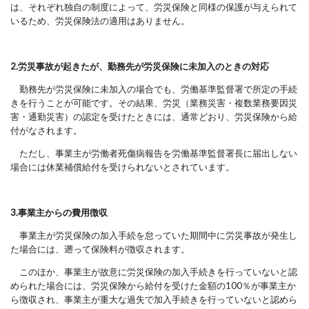
は、
それぞれ独自の制度によって、労災保険と同様の保護が与えられて
いるため、
労災保険法の適用はありません。
2.労災事故が起きたが、勤務先が労災保険に未加入のときの対応
勤務先が労災保険に未加入の場合でも、労働基準監督署で所定の手続
きを行うことが可能です。その結果、労災（業務災害・複数業務要因災
害・通勤災害）の認定を受けたときには、通常どおり、労災保険から給
付がなされます。
ただし、事業主が労働者死傷病報告を労働基準監督署長に届出しない
場合には休業補償給付を受けられないとされています。
3.事業主からの費用徴収
事業主が労災保険の加入手続を怠っていた期間中に労災事故が発生し
た場合には、遡って保険料が徴収されます。
このほか、
事業主が故意に労災保険の加入手続きを行っていないと認
められた場合には、
労災保険から給付を受けた金額の100％が事業主か
ら徴収され、
事業主が重大な過失で加入手続きを行っていないと認めら