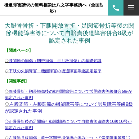
後遺障害請求の無料相談は八文字事務所へ（全国対
応）
大腿骨骨折・下腿開放骨折・足関節骨折等後の関
節機能障害等について自賠責後遺障害併合8級が
認定された事例
【関連ページ】
◇
膝関節の損傷（靭帯損傷、半月板損傷）の基礎知識
◇
下肢の欠損障害・機能障害の後遺障害等級認定基準
【関連事例】
◇
両膝骨折・靭帯損傷後の動揺関節等について労災障害等級併合6級が
認定された事例
◇
左股関節・左膝関節の機能障害等について労災障害等級8級
が認定された事例
◇距骨骨折後の足関節可動域制限について自賠責後遺障害10級10号が
認定された事例
◇
右膝半月板損傷・前十字靭帯損傷後の痛みについて労災障害等級12