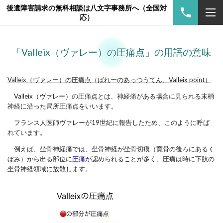
後遺障害請求の無料相談は八文字事務所へ（全国対
応）
「Valleix（ヴァレー）の圧痛点」の用語の意味
Valleix（ヴァレー）の圧痛点（ばれーのあっつうてん、Valleix point）
Valleix（ヴァレー）の圧痛点とは、神経痛がある場合に見られる末梢
神経に沿った局所圧痛点をいいます。
フランス人医師ヴァレーが19世紀に報告したため、このように呼ば
れています。
例えば、坐骨神経痛では、坐骨神経が坐骨切痕（寛骨の後ろにあるく
ぼみ）から出る部位に
圧痛
が認められることが多く、圧痛は時に下肢の
坐骨神経領域に放散します。