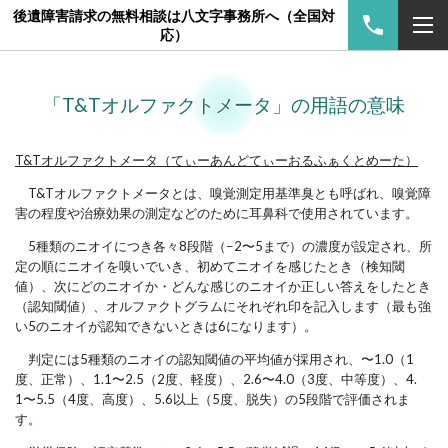
後遺障害請求の無料相談は八文字事務所へ（全国対
応）
「T&Tオルファクトメータ」の用語の意味
T&Tオルファクトメータ（てぃーあんどてぃーおるふぁくとめーた）
T&Tオルファクトメータとは、嗅覚測定用基準臭とも呼ばれ、嗅覚障
害の程度や治療効果の測定などのために耳鼻科で使用されています。
5種類のニオイにつき各々8段階（−2〜5まで）の濃度が設定され、所
定の順にニオイを嗅いでいき、初めてニオイを感じたとき（検知閾
値）、次にどのニオイか・どんな感じのニオイか正しい答えをしたとき
（認知閾値）、オルファクトグラムにそれぞれ印を記入します（最も強
い5のニオイが認知できないときは6になります
）。
判定には5種類のニオイの認知閾値の平均値が採用され、〜1.0（1
度、正常）、1.1〜2.5（2度、軽度）、2.6〜4.0（3度、中等度）、4.
1〜5.5（4度、高度）、5.6以上（5度、脱失）の5段階で評価されま
す。