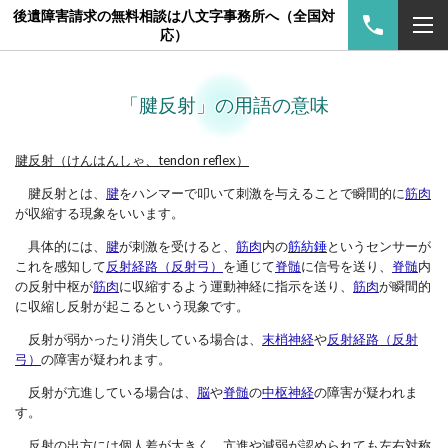
後遺障害請求の無料相談は八文字事務所へ（全国対
応）
「腱反射」の用語の意味
腱反射（けんはんしゃ、tendon reflex）
腱反射とは、
腱
をハンマーで叩いて刺激を与えることで瞬間的に
筋肉
が収縮する現象をいいます。
具体的には、
腱
が刺激を受けると、
筋肉
内の
筋紡錘
というセンサーが
これを感知して
反射経路（反射弓）
を通じて
脊髄
に信号を送り、
脊髄
内
の反射中枢が
筋肉
に収縮するよう運動神経に指示を送り、
筋肉
が瞬間的
に収縮し反射が起こるという現象です。
反射が弱かったり消失している場合は、
末梢神経
や
反射経路（反射
弓）
の障害が疑われます。
反射が亢進している場合は、
脳
や
脊髄
の
中枢神経
の障害が疑われま
す。
反射の出方には個人差が大きく、亢進や減弱が認められても左右対称